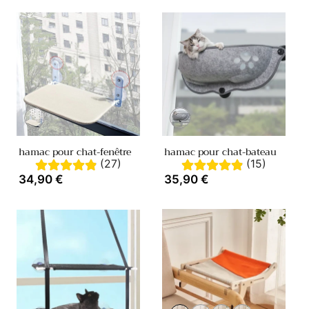
Variante
Variante
épuisée
épuisée
ou
ou
hamac pour chat-fenêtre
hamac pour chat-bateau
indisponible
indisponible
(27)
(15)
Prix
34,90 €
Prix
35,90 €
habituel
habituel