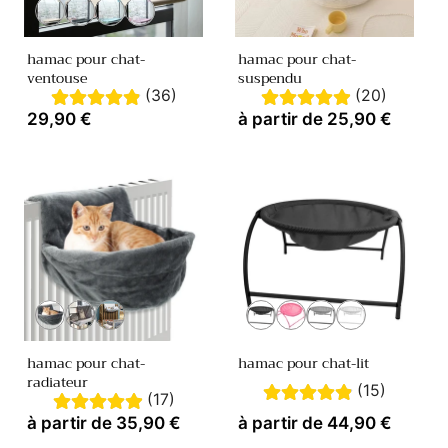
t
Variante
Variante
Variante
Variante
épuisée
épuisée
épuisée
épuisée
i
ou
ou
ou
ou
hamac pour chat-
hamac pour chat-
indisponible
indisponible
indisponible
indisponible
ventouse
suspendu
o
(36)
(20)
Prix
29,90 €
Prix
à partir de 25,90 €
n
habituel
habituel
:
Variante
Variante
Variante
Variante
Variante
Variante
Variante
épuisée
épuisée
épuisée
épuisée
épuisée
épuisée
épuisée
ou
ou
ou
ou
ou
ou
ou
hamac pour chat-
hamac pour chat-lit
indisponible
indisponible
indisponible
indisponible
indisponible
indisponible
indisponible
radiateur
(15)
(17)
Prix
à partir de 35,90 €
Prix
à partir de 44,90 €
habituel
habituel