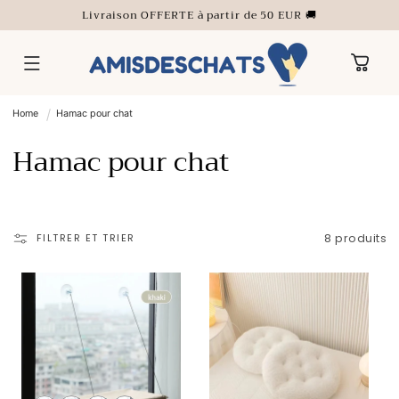
ET
Livraison OFFERTE à partir de 50 EUR 🚚
PASSER
AU
CONTENU
Panier
Home
Hamac pour chat
C
Hamac pour chat
o
l
FILTRER ET TRIER
8 produits
l
e
c