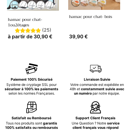
Variante
Variante
Variante
Variante
Variante
Variante
Variante
Variante
Variante
épuisée
épuisée
épuisée
épuisée
épuisée
épuisée
épuisée
épuisée
épuisée
ou
ou
ou
ou
ou
ou
ou
ou
ou
hamac pour chat- bois
indisponible
indisponible
indisponible
indisponible
hamac pour chat-
indisponible
indisponible
indisponible
indisponible
indisponible
1ou2étages
(25)
Prix
à partir de 30,90 €
Prix
39,90 €
habituel
habituel
Paiement 100% Sécurisé
Livraison Suivie
Système de cryptage SSL pour
Votre commande est expédiée en
sécuriser à 100% les paiements
48h et
constamment suivie avec
selon les normes Françaises.
un numéro
par notre équipe.
Satisfait ou Remboursé
Support Client Français
Tous nos produits sont
garantis
Une Question ? Notre
service
100% satisfaits ou remboursés
client français vous répond